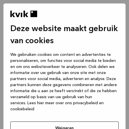
Deze website maakt gebruik
van cookies
We gebruiken cookies om content en advertenties te
personaliseren, om functies voor social media te bieden
en om ons websiteverkeer te analyseren. Ook delen we
informatie over uw gebruik van onze site met onze
partners voor social media, adverteren en analyse. Deze
partners kunnen deze gegevens combineren met andere
informatie die u aan ze heeft verstrekt of die ze hebben
verzameld op basis van uw gebruik van hun
services.
Lees hier meer over ons privacybeleid en
cookiebeleid
Application error: a client-side exception has occurred
while
loading
www.kvik.be
(see the browser console for more
Weigeren