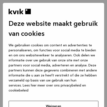
Deze website maakt gebruik
van cookies
We gebruiken cookies om content en advertenties te
personaliseren, om functies voor social media te bieden
en om ons websiteverkeer te analyseren. Ook delen we
informatie over uw gebruik van onze site met onze
partners voor social media, adverteren en analyse. Deze
partners kunnen deze gegevens combineren met andere
informatie die u aan ze heeft verstrekt of die ze hebben
verzameld op basis van uw gebruik van hun
services.
Lees hier meer over ons privacybeleid en
cookiebeleid
Application error: a client-side exception has occurred
while
loading
www.kvik.be
(see the browser console for more
Weigeren