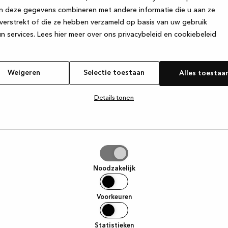
n deze gegevens combineren met andere informatie die u aan ze
verstrekt of die ze hebben verzameld op basis van uw gebruik
e exception has occurred
while loading
www.kvik.be
(see the browse
n services.
Lees hier meer over ons privacybeleid en cookiebeleid
Weigeren
Selectie toestaan
Alles toestaa
Details tonen
tie
aan
Noodzakelijk
Voorkeuren
Statistieken