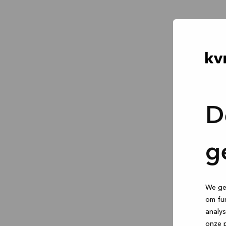
D
g
We geb
om fun
analys
onze p