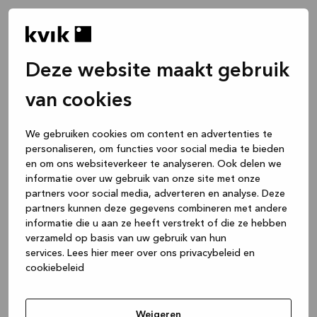
Deze website maakt gebruik
van cookies
We gebruiken cookies om content en advertenties te
personaliseren, om functies voor social media te bieden
en om ons websiteverkeer te analyseren. Ook delen we
informatie over uw gebruik van onze site met onze
partners voor social media, adverteren en analyse. Deze
partners kunnen deze gegevens combineren met andere
informatie die u aan ze heeft verstrekt of die ze hebben
verzameld op basis van uw gebruik van hun
services.
Lees hier meer over ons privacybeleid en
cookiebeleid
Application error: a client-side exception has occurred
while
loading
www.kvik.be
(see the browser console for more
Weigeren