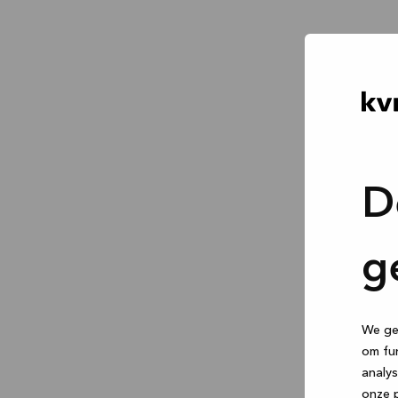
D
g
We geb
om fun
analys
onze p