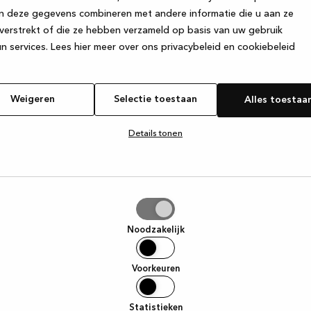
n deze gegevens combineren met andere informatie die u aan ze
verstrekt of die ze hebben verzameld op basis van uw gebruik
e exception has occurred
while loading
www.kvik.be
(see the browse
n services.
Lees hier meer over ons privacybeleid en cookiebeleid
Weigeren
Selectie toestaan
Alles toestaa
Details tonen
tie
aan
Noodzakelijk
Voorkeuren
Statistieken