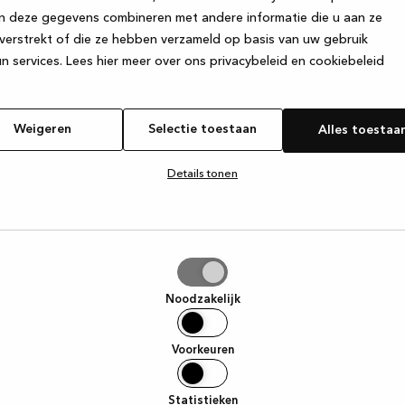
n deze gegevens combineren met andere informatie die u aan ze
verstrekt of die ze hebben verzameld op basis van uw gebruik
e exception has occurred
while loading
www.kvik.be
(see the browse
n services.
Lees hier meer over ons privacybeleid en cookiebeleid
Weigeren
Selectie toestaan
Alles toestaa
Details tonen
tie
aan
Noodzakelijk
Voorkeuren
Statistieken