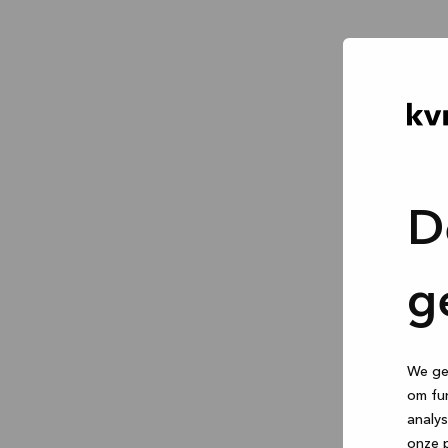
D
g
We geb
om fun
analys
onze p