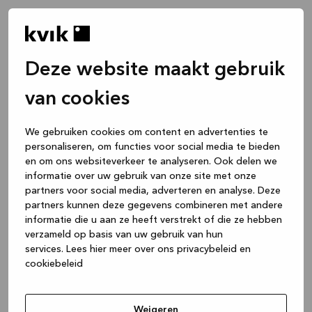
Deze website maakt gebruik
van cookies
We gebruiken cookies om content en advertenties te
personaliseren, om functies voor social media te bieden
en om ons websiteverkeer te analyseren. Ook delen we
informatie over uw gebruik van onze site met onze
partners voor social media, adverteren en analyse. Deze
partners kunnen deze gegevens combineren met andere
informatie die u aan ze heeft verstrekt of die ze hebben
verzameld op basis van uw gebruik van hun
services.
Lees hier meer over ons privacybeleid en
cookiebeleid
Application error: a client-side exception has occurred
while
loading
www.kvik.be
(see the browser console for more
Weigeren