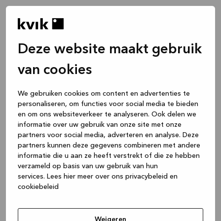
Deze website maakt gebruik
van cookies
We gebruiken cookies om content en advertenties te
personaliseren, om functies voor social media te bieden
en om ons websiteverkeer te analyseren. Ook delen we
informatie over uw gebruik van onze site met onze
partners voor social media, adverteren en analyse. Deze
partners kunnen deze gegevens combineren met andere
informatie die u aan ze heeft verstrekt of die ze hebben
verzameld op basis van uw gebruik van hun
services.
Lees hier meer over ons privacybeleid en
cookiebeleid
Application error: a client-side exception has occurred
while
loading
www.kvik.be
(see the browser console for more
Weigeren