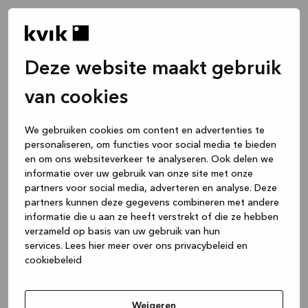
Deze website maakt gebruik
van cookies
We gebruiken cookies om content en advertenties te
personaliseren, om functies voor social media te bieden
en om ons websiteverkeer te analyseren. Ook delen we
informatie over uw gebruik van onze site met onze
partners voor social media, adverteren en analyse. Deze
partners kunnen deze gegevens combineren met andere
informatie die u aan ze heeft verstrekt of die ze hebben
verzameld op basis van uw gebruik van hun
services.
Lees hier meer over ons privacybeleid en
cookiebeleid
Application error: a client-side exception has occurred
while
loading
www.kvik.be
(see the browser console for more
Weigeren