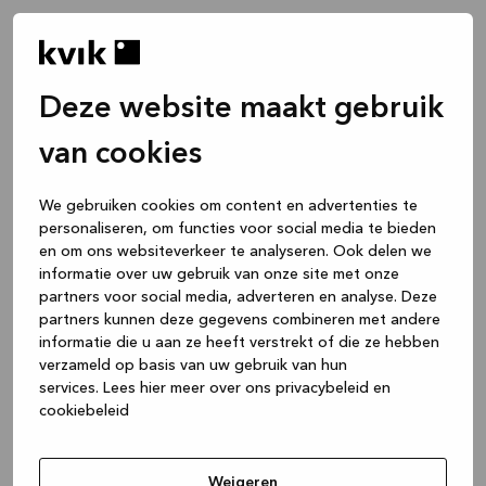
Deze website maakt gebruik
van cookies
We gebruiken cookies om content en advertenties te
personaliseren, om functies voor social media te bieden
en om ons websiteverkeer te analyseren. Ook delen we
informatie over uw gebruik van onze site met onze
partners voor social media, adverteren en analyse. Deze
partners kunnen deze gegevens combineren met andere
informatie die u aan ze heeft verstrekt of die ze hebben
verzameld op basis van uw gebruik van hun
services.
Lees hier meer over ons privacybeleid en
cookiebeleid
Application error: a client-side exception has occurred
while
loading
www.kvik.be
(see the browser console for more
Weigeren