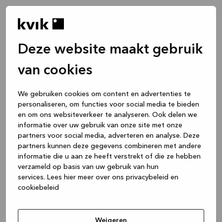
Deze website maakt gebruik
van cookies
We gebruiken cookies om content en advertenties te
personaliseren, om functies voor social media te bieden
en om ons websiteverkeer te analyseren. Ook delen we
informatie over uw gebruik van onze site met onze
partners voor social media, adverteren en analyse. Deze
partners kunnen deze gegevens combineren met andere
informatie die u aan ze heeft verstrekt of die ze hebben
verzameld op basis van uw gebruik van hun
services.
Lees hier meer over ons privacybeleid en
cookiebeleid
Application error: a client-side exception has occurred
while
loading
www.kvik.be
(see the browser console for more
Weigeren