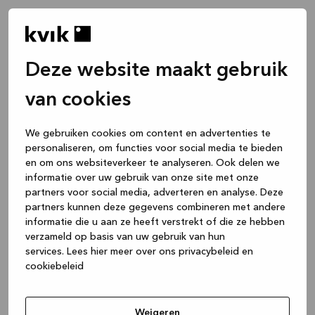
Deze website maakt gebruik
van cookies
We gebruiken cookies om content en advertenties te
personaliseren, om functies voor social media te bieden
en om ons websiteverkeer te analyseren. Ook delen we
informatie over uw gebruik van onze site met onze
partners voor social media, adverteren en analyse. Deze
partners kunnen deze gegevens combineren met andere
informatie die u aan ze heeft verstrekt of die ze hebben
verzameld op basis van uw gebruik van hun
services.
Lees hier meer over ons privacybeleid en
cookiebeleid
Application error: a client-side exception has occurred
while
loading
www.kvik.be
(see the browser console for more
Weigeren