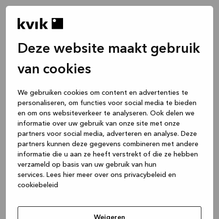
Deze website maakt gebruik
van cookies
We gebruiken cookies om content en advertenties te
personaliseren, om functies voor social media te bieden
en om ons websiteverkeer te analyseren. Ook delen we
informatie over uw gebruik van onze site met onze
partners voor social media, adverteren en analyse. Deze
partners kunnen deze gegevens combineren met andere
informatie die u aan ze heeft verstrekt of die ze hebben
verzameld op basis van uw gebruik van hun
services.
Lees hier meer over ons privacybeleid en
cookiebeleid
Application error: a client-side exception has occurred
while
loading
www.kvik.be
(see the browser console for more
Weigeren