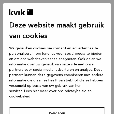
Deze website maakt gebruik
van cookies
We gebruiken cookies om content en advertenties te
personaliseren, om functies voor social media te bieden
en om ons websiteverkeer te analyseren. Ook delen we
informatie over uw gebruik van onze site met onze
partners voor social media, adverteren en analyse. Deze
partners kunnen deze gegevens combineren met andere
informatie die u aan ze heeft verstrekt of die ze hebben
verzameld op basis van uw gebruik van hun
services.
Lees hier meer over ons privacybeleid en
cookiebeleid
Application error: a client-side exception has occurred
while
loading
www.kvik.be
(see the browser console for more
Weigeren