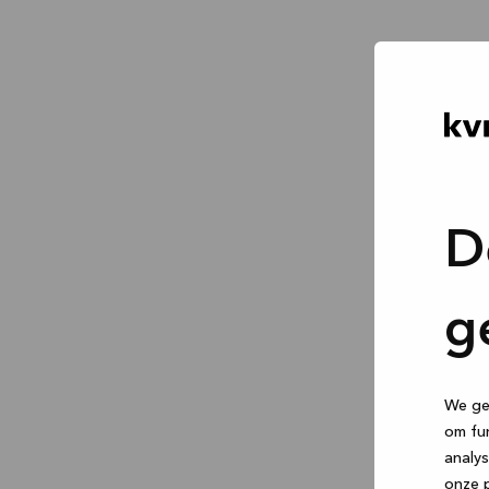
D
g
We geb
om fun
analys
onze p