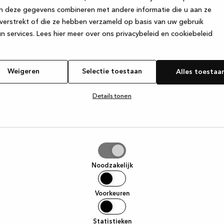
n deze gegevens combineren met andere informatie die u aan ze
verstrekt of die ze hebben verzameld op basis van uw gebruik
e exception has occurred
while loading
www.kvik.be
(see the browse
n services.
Lees hier meer over ons privacybeleid en cookiebeleid
Weigeren
Selectie toestaan
Alles toestaa
Details tonen
tie
aan
Noodzakelijk
Voorkeuren
Statistieken