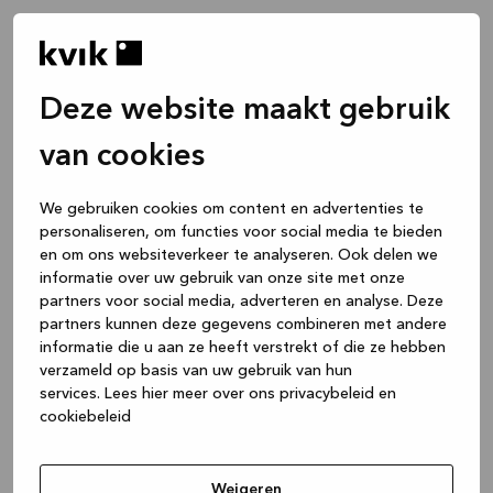
Deze website maakt gebruik
van cookies
We gebruiken cookies om content en advertenties te
personaliseren, om functies voor social media te bieden
en om ons websiteverkeer te analyseren. Ook delen we
informatie over uw gebruik van onze site met onze
partners voor social media, adverteren en analyse. Deze
partners kunnen deze gegevens combineren met andere
informatie die u aan ze heeft verstrekt of die ze hebben
verzameld op basis van uw gebruik van hun
services.
Lees hier meer over ons privacybeleid en
cookiebeleid
Application error: a client-side exception has occurred
while
loading
www.kvik.be
(see the browser console for more
Weigeren