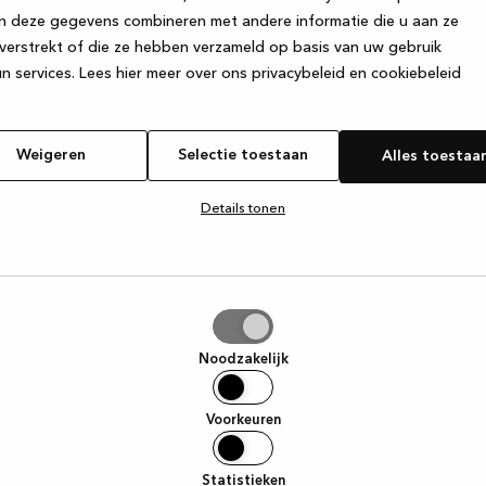
n deze gegevens combineren met andere informatie die u aan ze
verstrekt of die ze hebben verzameld op basis van uw gebruik
e exception has occurred
while loading
www.kvik.be
(see the browse
n services.
Lees hier meer over ons privacybeleid en cookiebeleid
Weigeren
Selectie toestaan
Alles toestaa
Details tonen
tie
aan
Noodzakelijk
Voorkeuren
Statistieken