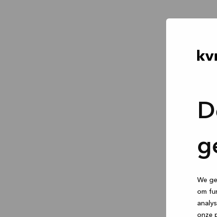
D
g
We geb
om fun
analys
onze p