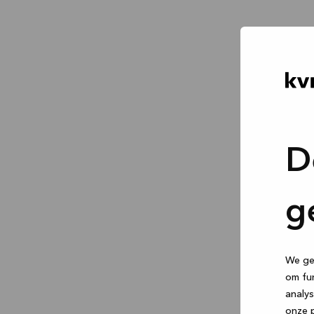
D
g
We geb
om fun
analys
onze p