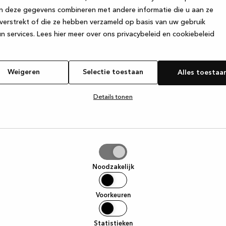
n deze gegevens combineren met andere informatie die u aan ze
verstrekt of die ze hebben verzameld op basis van uw gebruik
e exception has occurred
while loading
www.kvik.be
(see the browse
n services.
Lees hier meer over ons privacybeleid en cookiebeleid
Weigeren
Selectie toestaan
Alles toestaa
Details tonen
tie
aan
Noodzakelijk
Voorkeuren
Statistieken