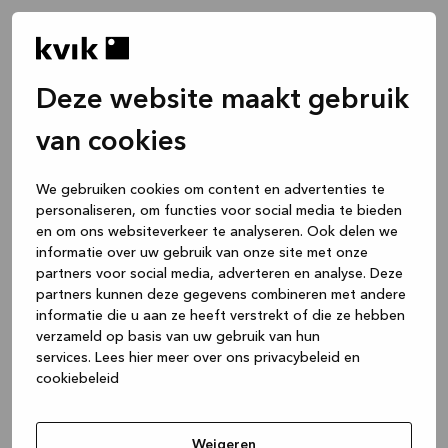
Deze website maakt gebruik
van cookies
We gebruiken cookies om content en advertenties te
personaliseren, om functies voor social media te bieden
en om ons websiteverkeer te analyseren. Ook delen we
informatie over uw gebruik van onze site met onze
partners voor social media, adverteren en analyse. Deze
partners kunnen deze gegevens combineren met andere
informatie die u aan ze heeft verstrekt of die ze hebben
verzameld op basis van uw gebruik van hun
services.
Lees hier meer over ons privacybeleid en
cookiebeleid
Application error: a client-side exception has occurred
while
loading
www.kvik.be
(see the browser console for more
Weigeren