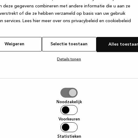
n deze gegevens combineren met andere informatie die u aan ze
verstrekt of die ze hebben verzameld op basis van uw gebruik
e exception has occurred
while loading
www.kvik.be
(see the browse
n services.
Lees hier meer over ons privacybeleid en cookiebeleid
Weigeren
Selectie toestaan
Alles toestaa
Details tonen
tie
aan
Noodzakelijk
Voorkeuren
Statistieken