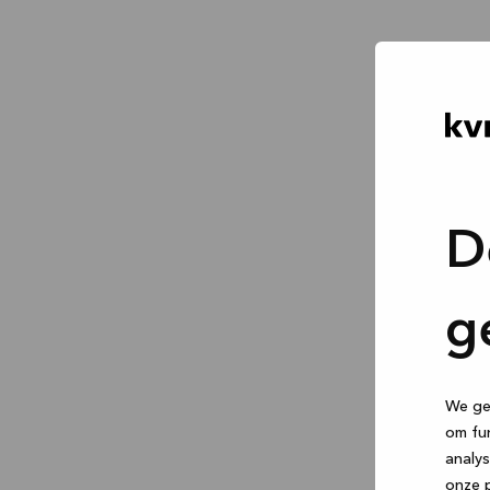
D
g
We geb
om fun
analys
onze p