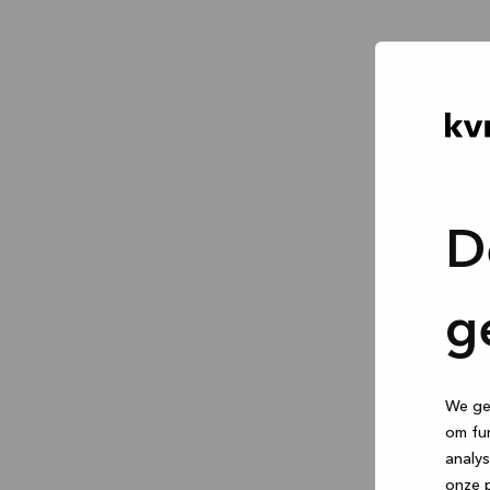
D
g
We geb
om fun
analys
onze p