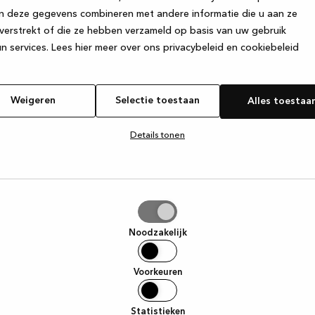
n deze gegevens combineren met andere informatie die u aan ze
verstrekt of die ze hebben verzameld op basis van uw gebruik
e exception has occurred
while loading
www.kvik.be
(see the browse
n services.
Lees hier meer over ons privacybeleid en cookiebeleid
Weigeren
Selectie toestaan
Alles toestaa
Details tonen
tie
aan
Noodzakelijk
Voorkeuren
Statistieken