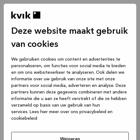
Deze website maakt gebruik
van cookies
We gebruiken cookies om content en advertenties te
personaliseren, om functies voor social media te bieden
en om ons websiteverkeer te analyseren. Ook delen we
informatie over uw gebruik van onze site met onze
partners voor social media, adverteren en analyse. Deze
partners kunnen deze gegevens combineren met andere
informatie die u aan ze heeft verstrekt of die ze hebben
verzameld op basis van uw gebruik van hun
services.
Lees hier meer over ons privacybeleid en
cookiebeleid
Application error: a client-side exception has occurred
while
loading
www.kvik.be
(see the browser console for more
Weigeren