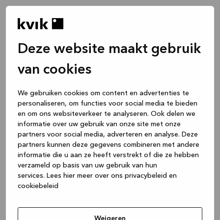
Deze website maakt gebruik
van cookies
We gebruiken cookies om content en advertenties te
personaliseren, om functies voor social media te bieden
en om ons websiteverkeer te analyseren. Ook delen we
informatie over uw gebruik van onze site met onze
partners voor social media, adverteren en analyse. Deze
partners kunnen deze gegevens combineren met andere
informatie die u aan ze heeft verstrekt of die ze hebben
verzameld op basis van uw gebruik van hun
services.
Lees hier meer over ons privacybeleid en
cookiebeleid
Application error: a client-side exception has occurred
while
loading
www.kvik.be
(see the browser console for more
Weigeren