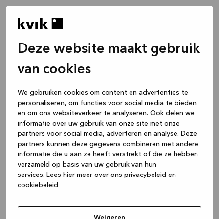
Deze website maakt gebruik
van cookies
We gebruiken cookies om content en advertenties te
personaliseren, om functies voor social media te bieden
en om ons websiteverkeer te analyseren. Ook delen we
informatie over uw gebruik van onze site met onze
partners voor social media, adverteren en analyse. Deze
partners kunnen deze gegevens combineren met andere
informatie die u aan ze heeft verstrekt of die ze hebben
verzameld op basis van uw gebruik van hun
services.
Lees hier meer over ons privacybeleid en
cookiebeleid
Application error: a client-side exception has occurred
while
loading
www.kvik.be
(see the browser console for more
Weigeren