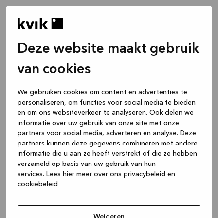
Deze website maakt gebruik
van cookies
We gebruiken cookies om content en advertenties te
personaliseren, om functies voor social media te bieden
en om ons websiteverkeer te analyseren. Ook delen we
informatie over uw gebruik van onze site met onze
partners voor social media, adverteren en analyse. Deze
partners kunnen deze gegevens combineren met andere
informatie die u aan ze heeft verstrekt of die ze hebben
verzameld op basis van uw gebruik van hun
services.
Lees hier meer over ons privacybeleid en
cookiebeleid
Application error: a client-side exception has occurred
while
loading
www.kvik.be
(see the browser console for more
Weigeren