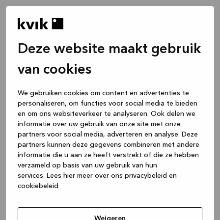
Deze website maakt gebruik
van cookies
We gebruiken cookies om content en advertenties te
personaliseren, om functies voor social media te bieden
en om ons websiteverkeer te analyseren. Ook delen we
informatie over uw gebruik van onze site met onze
partners voor social media, adverteren en analyse. Deze
partners kunnen deze gegevens combineren met andere
informatie die u aan ze heeft verstrekt of die ze hebben
verzameld op basis van uw gebruik van hun
services.
Lees hier meer over ons privacybeleid en
cookiebeleid
Application error: a client-side exception has occurred
while
loading
www.kvik.be
(see the browser console for more
Weigeren