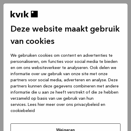
Deze website maakt gebruik
van cookies
We gebruiken cookies om content en advertenties te
personaliseren, om functies voor social media te bieden
en om ons websiteverkeer te analyseren. Ook delen we
informatie over uw gebruik van onze site met onze
partners voor social media, adverteren en analyse. Deze
partners kunnen deze gegevens combineren met andere
informatie die u aan ze heeft verstrekt of die ze hebben
verzameld op basis van uw gebruik van hun
services.
Lees hier meer over ons privacybeleid en
cookiebeleid
Application error: a client-side exception has occurred
while
loading
www.kvik.be
(see the browser console for more
Weigeren