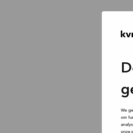
D
g
We geb
om fun
analys
onze p