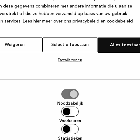
n deze gegevens combineren met andere informatie die u aan ze
verstrekt of die ze hebben verzameld op basis van uw gebruik
e exception has occurred
while loading
www.kvik.be
(see the browse
n services.
Lees hier meer over ons privacybeleid en cookiebeleid
Weigeren
Selectie toestaan
Alles toestaa
Details tonen
tie
aan
Noodzakelijk
Voorkeuren
Statistieken