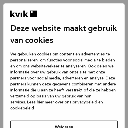
Deze website maakt gebruik
van cookies
We gebruiken cookies om content en advertenties te
personaliseren, om functies voor social media te bieden
en om ons websiteverkeer te analyseren. Ook delen we
informatie over uw gebruik van onze site met onze
partners voor social media, adverteren en analyse. Deze
partners kunnen deze gegevens combineren met andere
informatie die u aan ze heeft verstrekt of die ze hebben
verzameld op basis van uw gebruik van hun
services.
Lees hier meer over ons privacybeleid en
cookiebeleid
Application error: a client-side exception has occurred
while
loading
www.kvik.be
(see the browser console for more
Weigeren