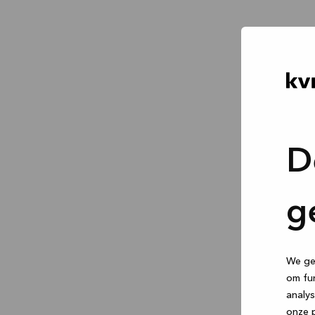
D
g
We geb
om fun
analys
onze p