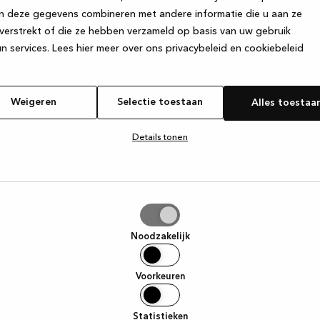
n deze gegevens combineren met andere informatie die u aan ze
verstrekt of die ze hebben verzameld op basis van uw gebruik
e exception has occurred
while loading
www.kvik.be
(see the browse
n services.
Lees hier meer over ons privacybeleid en cookiebeleid
Weigeren
Selectie toestaan
Alles toestaa
Details tonen
tie
aan
Noodzakelijk
Voorkeuren
Statistieken