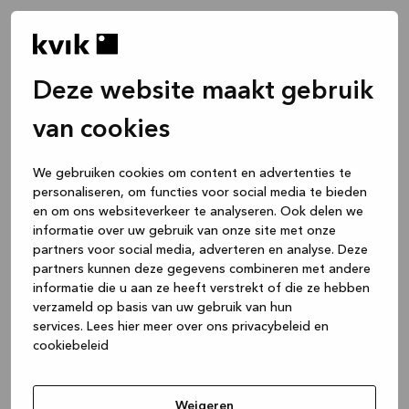
Deze website maakt gebruik
van cookies
We gebruiken cookies om content en advertenties te
personaliseren, om functies voor social media te bieden
en om ons websiteverkeer te analyseren. Ook delen we
informatie over uw gebruik van onze site met onze
partners voor social media, adverteren en analyse. Deze
partners kunnen deze gegevens combineren met andere
informatie die u aan ze heeft verstrekt of die ze hebben
verzameld op basis van uw gebruik van hun
services.
Lees hier meer over ons privacybeleid en
cookiebeleid
Application error: a client-side exception has occurred
while
loading
www.kvik.be
(see the browser console for more
Weigeren