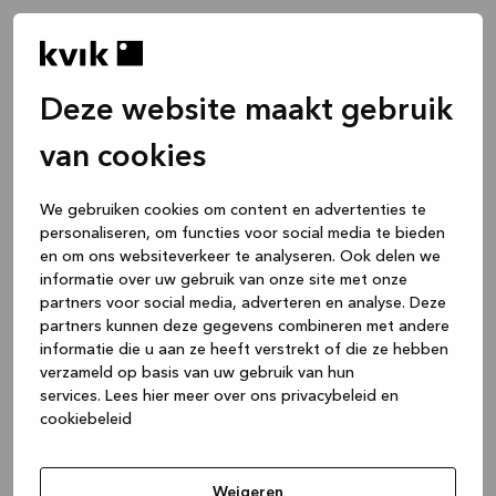
Deze website maakt gebruik
van cookies
We gebruiken cookies om content en advertenties te
personaliseren, om functies voor social media te bieden
en om ons websiteverkeer te analyseren. Ook delen we
informatie over uw gebruik van onze site met onze
partners voor social media, adverteren en analyse. Deze
partners kunnen deze gegevens combineren met andere
informatie die u aan ze heeft verstrekt of die ze hebben
verzameld op basis van uw gebruik van hun
services.
Lees hier meer over ons privacybeleid en
cookiebeleid
Application error: a client-side exception has occurred
while
loading
www.kvik.be
(see the browser console for more
Weigeren