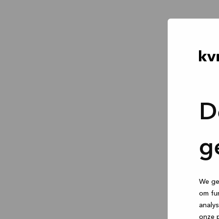
D
g
We geb
om fun
analys
onze p