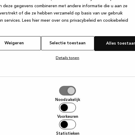
n deze gegevens combineren met andere informatie die u aan ze
verstrekt of die ze hebben verzameld op basis van uw gebruik
e exception has occurred
while loading
www.kvik.be
(see the browse
n services.
Lees hier meer over ons privacybeleid en cookiebeleid
Weigeren
Selectie toestaan
Alles toestaa
Details tonen
tie
aan
Noodzakelijk
Voorkeuren
Statistieken