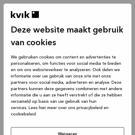
Deze website maakt gebruik
van cookies
We gebruiken cookies om content en advertenties te
personaliseren, om functies voor social media te bieden
en om ons websiteverkeer te analyseren. Ook delen we
informatie over uw gebruik van onze site met onze
partners voor social media, adverteren en analyse. Deze
partners kunnen deze gegevens combineren met andere
informatie die u aan ze heeft verstrekt of die ze hebben
verzameld op basis van uw gebruik van hun
services.
Lees hier meer over ons privacybeleid en
cookiebeleid
Application error: a client-side exception has occurred
while
loading
www.kvik.be
(see the browser console for more
Weigeren