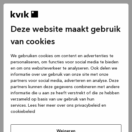
Deze website maakt gebruik
van cookies
We gebruiken cookies om content en advertenties te
personaliseren, om functies voor social media te bieden
en om ons websiteverkeer te analyseren. Ook delen we
informatie over uw gebruik van onze site met onze
partners voor social media, adverteren en analyse. Deze
partners kunnen deze gegevens combineren met andere
informatie die u aan ze heeft verstrekt of die ze hebben
verzameld op basis van uw gebruik van hun
services.
Lees hier meer over ons privacybeleid en
cookiebeleid
Application error: a client-side exception has occurred
while
loading
www.kvik.be
(see the browser console for more
Weigeren