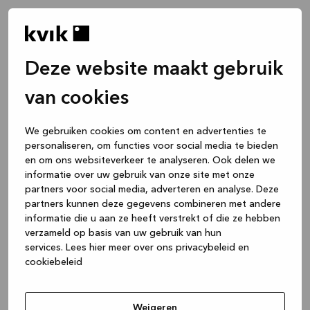
Deze website maakt gebruik
van cookies
We gebruiken cookies om content en advertenties te
personaliseren, om functies voor social media te bieden
en om ons websiteverkeer te analyseren. Ook delen we
informatie over uw gebruik van onze site met onze
partners voor social media, adverteren en analyse. Deze
partners kunnen deze gegevens combineren met andere
informatie die u aan ze heeft verstrekt of die ze hebben
verzameld op basis van uw gebruik van hun
services.
Lees hier meer over ons privacybeleid en
cookiebeleid
Application error: a client-side exception has occurred
while
loading
www.kvik.be
(see the browser console for more
Weigeren