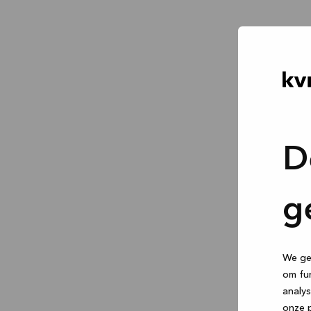
D
g
We geb
om fun
analys
onze p