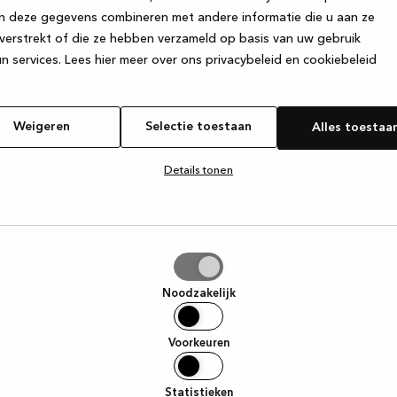
n deze gegevens combineren met andere informatie die u aan ze
verstrekt of die ze hebben verzameld op basis van uw gebruik
e exception has occurred
while loading
www.kvik.be
(see the browse
n services.
Lees hier meer over ons privacybeleid en cookiebeleid
Weigeren
Selectie toestaan
Alles toestaa
Details tonen
tie
aan
Noodzakelijk
Voorkeuren
Statistieken