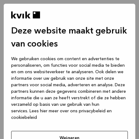
Deze website maakt gebruik
van cookies
We gebruiken cookies om content en advertenties te
personaliseren, om functies voor social media te bieden
en om ons websiteverkeer te analyseren. Ook delen we
informatie over uw gebruik van onze site met onze
partners voor social media, adverteren en analyse. Deze
partners kunnen deze gegevens combineren met andere
informatie die u aan ze heeft verstrekt of die ze hebben
verzameld op basis van uw gebruik van hun
services.
Lees hier meer over ons privacybeleid en
cookiebeleid
Application error: a client-side exception has occurred
while
loading
www.kvik.be
(see the browser console for more
Weigeren