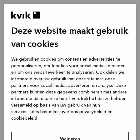
Deze website maakt gebruik
van cookies
We gebruiken cookies om content en advertenties te
personaliseren, om functies voor social media te bieden
en om ons websiteverkeer te analyseren. Ook delen we
informatie over uw gebruik van onze site met onze
partners voor social media, adverteren en analyse. Deze
partners kunnen deze gegevens combineren met andere
informatie die u aan ze heeft verstrekt of die ze hebben
verzameld op basis van uw gebruik van hun
services.
Lees hier meer over ons privacybeleid en
cookiebeleid
Application error: a client-side exception has occurred
while
loading
www.kvik.be
(see the browser console for more
Weigeren