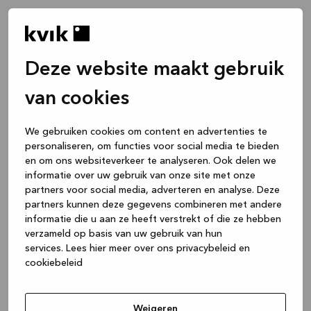
Deze website maakt gebruik
van cookies
We gebruiken cookies om content en advertenties te
personaliseren, om functies voor social media te bieden
en om ons websiteverkeer te analyseren. Ook delen we
informatie over uw gebruik van onze site met onze
partners voor social media, adverteren en analyse. Deze
partners kunnen deze gegevens combineren met andere
informatie die u aan ze heeft verstrekt of die ze hebben
verzameld op basis van uw gebruik van hun
services.
Lees hier meer over ons privacybeleid en
cookiebeleid
Application error: a client-side exception has occurred
while
loading
www.kvik.be
(see the browser console for more
Weigeren