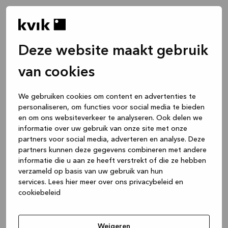
Deze website maakt gebruik
van cookies
We gebruiken cookies om content en advertenties te
personaliseren, om functies voor social media te bieden
en om ons websiteverkeer te analyseren. Ook delen we
informatie over uw gebruik van onze site met onze
partners voor social media, adverteren en analyse. Deze
partners kunnen deze gegevens combineren met andere
informatie die u aan ze heeft verstrekt of die ze hebben
verzameld op basis van uw gebruik van hun
services.
Lees hier meer over ons privacybeleid en
cookiebeleid
Application error: a client-side exception has occurred
while
loading
www.kvik.be
(see the browser console for more
Weigeren