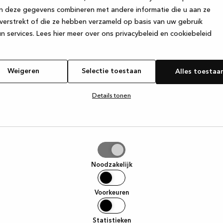
n deze gegevens combineren met andere informatie die u aan ze
verstrekt of die ze hebben verzameld op basis van uw gebruik
e exception has occurred
while loading
www.kvik.be
(see the browse
n services.
Lees hier meer over ons privacybeleid en cookiebeleid
Weigeren
Selectie toestaan
Alles toestaa
Details tonen
tie
aan
Noodzakelijk
Voorkeuren
Statistieken