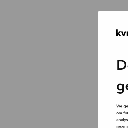
D
g
We geb
om fun
analys
onze p