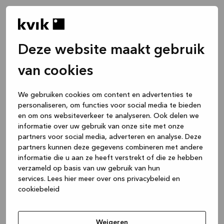
Deze website maakt gebruik
van cookies
We gebruiken cookies om content en advertenties te
personaliseren, om functies voor social media te bieden
en om ons websiteverkeer te analyseren. Ook delen we
informatie over uw gebruik van onze site met onze
partners voor social media, adverteren en analyse. Deze
partners kunnen deze gegevens combineren met andere
informatie die u aan ze heeft verstrekt of die ze hebben
verzameld op basis van uw gebruik van hun
services.
Lees hier meer over ons privacybeleid en
cookiebeleid
Application error: a client-side exception has occurred
while
loading
www.kvik.be
(see the browser console for more
Weigeren