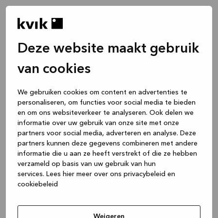
Deze website maakt gebruik
van cookies
We gebruiken cookies om content en advertenties te
personaliseren, om functies voor social media te bieden
en om ons websiteverkeer te analyseren. Ook delen we
informatie over uw gebruik van onze site met onze
partners voor social media, adverteren en analyse. Deze
partners kunnen deze gegevens combineren met andere
informatie die u aan ze heeft verstrekt of die ze hebben
verzameld op basis van uw gebruik van hun
services.
Lees hier meer over ons privacybeleid en
cookiebeleid
Application error: a client-side exception has occurred
while
loading
www.kvik.be
(see the browser console for more
Weigeren