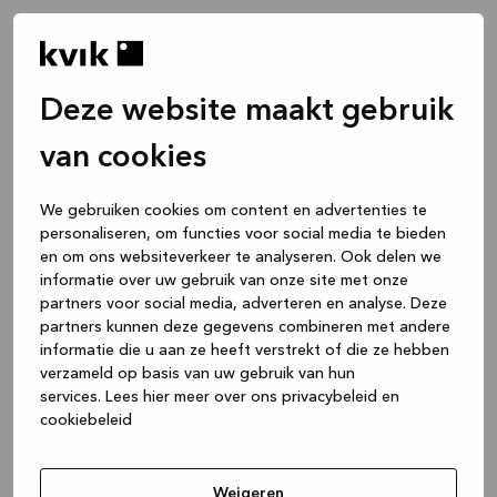
Deze website maakt gebruik
van cookies
We gebruiken cookies om content en advertenties te
personaliseren, om functies voor social media te bieden
en om ons websiteverkeer te analyseren. Ook delen we
informatie over uw gebruik van onze site met onze
partners voor social media, adverteren en analyse. Deze
partners kunnen deze gegevens combineren met andere
informatie die u aan ze heeft verstrekt of die ze hebben
verzameld op basis van uw gebruik van hun
services.
Lees hier meer over ons privacybeleid en
cookiebeleid
Application error: a client-side exception has occurred
while
loading
www.kvik.be
(see the browser console for more
Weigeren