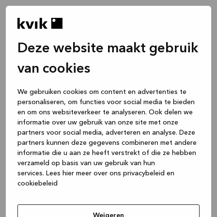
Deze website maakt gebruik
van cookies
We gebruiken cookies om content en advertenties te
personaliseren, om functies voor social media te bieden
en om ons websiteverkeer te analyseren. Ook delen we
informatie over uw gebruik van onze site met onze
partners voor social media, adverteren en analyse. Deze
partners kunnen deze gegevens combineren met andere
informatie die u aan ze heeft verstrekt of die ze hebben
verzameld op basis van uw gebruik van hun
services.
Lees hier meer over ons privacybeleid en
cookiebeleid
Application error: a client-side exception has occurred
while
loading
www.kvik.be
(see the browser console for more
Weigeren