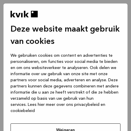
Deze website maakt gebruik
van cookies
We gebruiken cookies om content en advertenties te
personaliseren, om functies voor social media te bieden
en om ons websiteverkeer te analyseren. Ook delen we
informatie over uw gebruik van onze site met onze
partners voor social media, adverteren en analyse. Deze
partners kunnen deze gegevens combineren met andere
informatie die u aan ze heeft verstrekt of die ze hebben
verzameld op basis van uw gebruik van hun
services.
Lees hier meer over ons privacybeleid en
cookiebeleid
Application error: a client-side exception has occurred
while
loading
www.kvik.be
(see the browser console for more
Weigeren