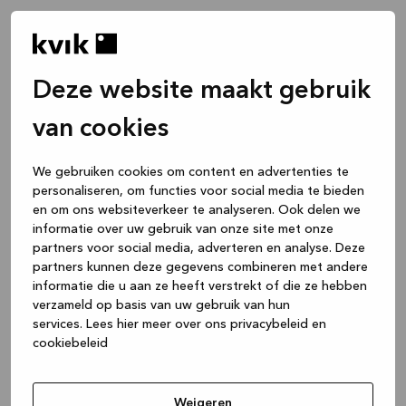
Deze website maakt gebruik
van cookies
We gebruiken cookies om content en advertenties te
personaliseren, om functies voor social media te bieden
en om ons websiteverkeer te analyseren. Ook delen we
informatie over uw gebruik van onze site met onze
partners voor social media, adverteren en analyse. Deze
partners kunnen deze gegevens combineren met andere
informatie die u aan ze heeft verstrekt of die ze hebben
verzameld op basis van uw gebruik van hun
services.
Lees hier meer over ons privacybeleid en
cookiebeleid
Application error: a client-side exception has occurred
while
loading
www.kvik.be
(see the browser console for more
Weigeren