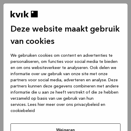
Deze website maakt gebruik
van cookies
We gebruiken cookies om content en advertenties te
personaliseren, om functies voor social media te bieden
en om ons websiteverkeer te analyseren. Ook delen we
informatie over uw gebruik van onze site met onze
partners voor social media, adverteren en analyse. Deze
partners kunnen deze gegevens combineren met andere
informatie die u aan ze heeft verstrekt of die ze hebben
verzameld op basis van uw gebruik van hun
services.
Lees hier meer over ons privacybeleid en
cookiebeleid
Application error: a client-side exception has occurred
while
loading
www.kvik.be
(see the browser console for more
Weigeren