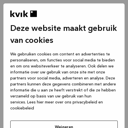
Deze website maakt gebruik
van cookies
We gebruiken cookies om content en advertenties te
personaliseren, om functies voor social media te bieden
en om ons websiteverkeer te analyseren. Ook delen we
informatie over uw gebruik van onze site met onze
partners voor social media, adverteren en analyse. Deze
partners kunnen deze gegevens combineren met andere
informatie die u aan ze heeft verstrekt of die ze hebben
verzameld op basis van uw gebruik van hun
services.
Lees hier meer over ons privacybeleid en
cookiebeleid
Application error: a client-side exception has occurred
while
loading
www.kvik.be
(see the browser console for more
Weigeren